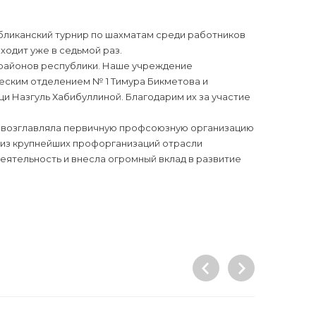
бликанский турнир по шахматам среди работников
ходит уже в седьмой раз.
и районов республики. Наше учреждение
еским отделением № 1 Тимура Бикметова и
 Назгуль Хабибуллиной. Благодарим их за участие
евна возглавляла первичную профсоюзную организацию
у из крупнейших профорганизаций отрасли
еятельность и внесла огромный вклад в развитие