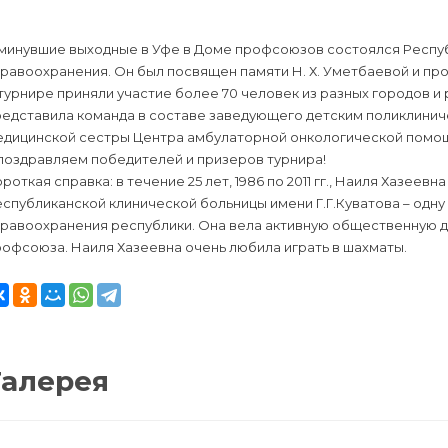
 минувшие выходные в Уфе в Доме профсоюзов состоялся Респу
равоохранения. Он был посвящен памяти Н. Х. Уметбаевой и про
турнире приняли участие более 70 человек из разных городов 
редставила команда в составе заведующего детским поликлинич
едицинской сестры Центра амбулаторной онкологической помощи
поздравляем победителей и призеров турнира!
роткая справка: в течение 25 лет, 1986 по 2011 гг., Наиля Хазе
спубликанской клинической больницы имени Г.Г.Куватова – одн
равоохранения республики. Она вела активную общественную д
офсоюза. Наиля Хазеевна очень любила играть в шахматы.
Галерея