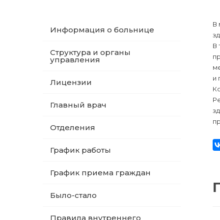
В
Информация о больнице
зд
В 
Структура и органы
п
управления
м
и 
Лицензии
Ко
Ре
Главный врач
зд
пр
Отделения
График работы
График приема граждан
Было-стало
Правила внутреннего