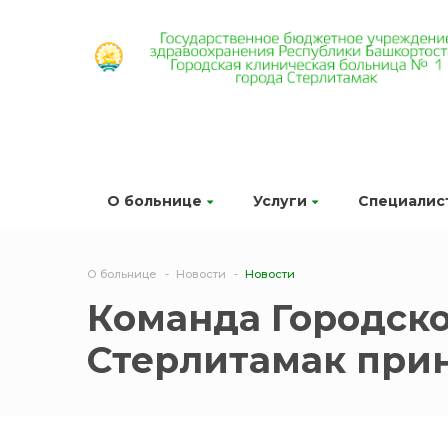
О больнице
Услуги
Специалис
О больнице
Новости
Новости
Команда Городско
Стерлитамак прин