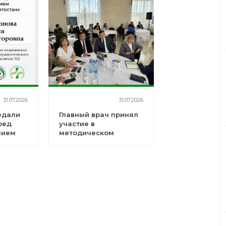
31.07.2026
31.07.2026
едали
Главный врач принял
ред
участие в
нием
методическом
совещании
 -
я