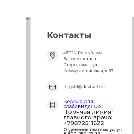
загрузка карты...
Контакты
453120, Республика
Башкортостан, г.
Стерлитамак, ул.
Коммунистическая, д. 97
str.gkb1@doctorrb.ru
Версия для
слабовидящих
"Горячая линия"
главного врача:
+79872511622
Отделение платных услуг:
8-800-250-27-37