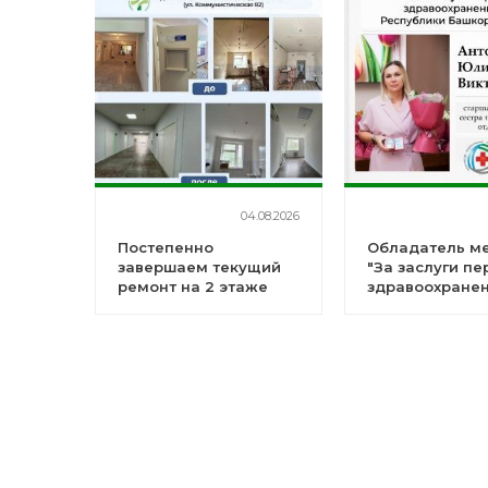
04.08.2026
Постепенно
Обладатель м
завершаем текущий
"За заслуги пе
ремонт на 2 этаже
здравоохране
детского
Республики
поликлинического
Башкортостан"
отделения №4
Антонова Юли
Викторовна