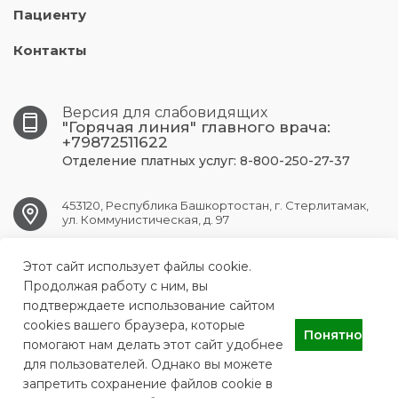
Пациенту
Контакты
Версия для слабовидящих
"Горячая линия" главного врача:
+79872511622
Отделение платных услуг: 8-800-250-27-37
453120, Республика Башкортостан, г. Стерлитамак,
ул. Коммунистическая, д. 97
Этот сайт использует файлы cookie.
str.gkb1@doctorrb.ru
Продолжая работу с ним, вы
подтверждаете использование сайтом
cookies вашего браузера, которые
Понятно
ГБУЗ РБ ГКБ № 1 г.Стерлитамак
помогают нам делать этот сайт удобнее
для пользователей. Однако вы можете
запретить сохранение файлов cookie в