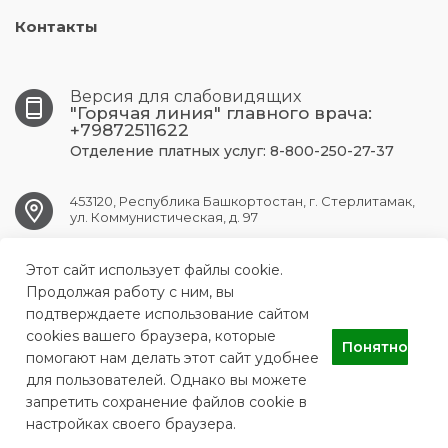
Контакты
Версия для слабовидящих
"Горячая линия" главного врача:
+79872511622
Отделение платных услуг: 8-800-250-27-37
453120, Республика Башкортостан, г. Стерлитамак,
ул. Коммунистическая, д. 97
Этот сайт использует файлы cookie.
str.gkb1@doctorrb.ru
Продолжая работу с ним, вы
подтверждаете использование сайтом
cookies вашего браузера, которые
Понятно
ГБУЗ РБ ГКБ № 1 г.Стерлитамак
помогают нам делать этот сайт удобнее
для пользователей. Однако вы можете
запретить сохранение файлов cookie в
настройках своего браузера.