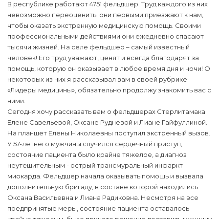
В республике работают 4751 фельдшер. Труд каждого из них
невозможно переоценить: они первыми приезжают к нам,
чтобы оказать экстренную медицинскую помощь. Своими
профессиональными действиями они ежедневно спасают
тысячи жизней. На селе фельдшер – самый известный
человек! Его труд уважают, ценят и всегда благодарят за
помощь, которую он оказывает в любое время дня и ночи! О
некоторых из них я рассказывал вам в своей рубрике
«Лидеры медицины», обязательно продолжу знакомить вас с
ними.
Сегодня хочу рассказать вам о фельдшерах Стерлитамака
Елене Савельевой, Оксане Рудневой и Лиане Гайфуллиной.
На планшет Елены Николаевны поступил экстренный вызов.
У 57-летнего мужчины случился сердечный приступ,
состояние пациента было крайне тяжелое, а диагноз
неутешительным - острый трансмуральный инфаркт
миокарда. Фельдшер начала оказывать помощь и вызвала
дополнительную бригаду, в составе которой находились
Оксана Васильевна и Лиана Радиковна. Несмотря на все
предпринятые меры, состояние пациента оставалось