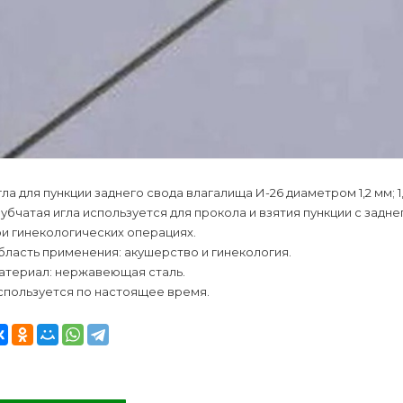
ла для пункции заднего свода влагалища И-26 диаметром 1,2 мм; 1
убчатая игла используется для прокола и взятия пункции с задн
и гинекологических операциях.
ласть применения: акушерство и гинекология.
атериал: нержавеющая сталь.
спользуется по настоящее время.