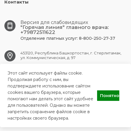
Контакты
Версия для слабовидящих
"Горячая линия" главного врача:
+79872511622
Отделение платных услуг: 8-800-250-27-37
453120, Республика Башкортостан, г. Стерлитамак,
ул. Коммунистическая, д. 97
Этот сайт использует файлы cookie.
str.gkb1@doctorrb.ru
Продолжая работу с ним, вы
подтверждаете использование сайтом
cookies вашего браузера, которые
Понятно
ГБУЗ РБ ГКБ № 1 г.Стерлитамак
помогают нам делать этот сайт удобнее
для пользователей. Однако вы можете
запретить сохранение файлов cookie в
настройках своего браузера.