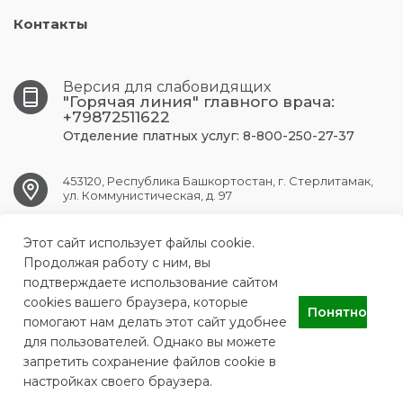
Контакты
Версия для слабовидящих
"Горячая линия" главного врача:
+79872511622
Отделение платных услуг: 8-800-250-27-37
453120, Республика Башкортостан, г. Стерлитамак,
ул. Коммунистическая, д. 97
Этот сайт использует файлы cookie.
str.gkb1@doctorrb.ru
Продолжая работу с ним, вы
подтверждаете использование сайтом
cookies вашего браузера, которые
Понятно
ГБУЗ РБ ГКБ № 1 г.Стерлитамак
помогают нам делать этот сайт удобнее
для пользователей. Однако вы можете
запретить сохранение файлов cookie в
настройках своего браузера.