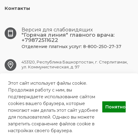
Контакты
Версия для слабовидящих
"Горячая линия" главного врача:
+79872511622
Отделение платных услуг: 8-800-250-27-37
453120, Республика Башкортостан, г. Стерлитамак,
ул. Коммунистическая, д. 97
Этот сайт использует файлы cookie.
str.gkb1@doctorrb.ru
Продолжая работу с ним, вы
подтверждаете использование сайтом
cookies вашего браузера, которые
Понятно
ГБУЗ РБ ГКБ № 1 г.Стерлитамак
помогают нам делать этот сайт удобнее
для пользователей. Однако вы можете
запретить сохранение файлов cookie в
настройках своего браузера.