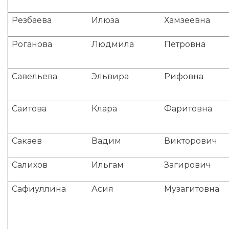
Резбаева
Илюза
Хамзеевна
Роганова
Людмила
Петровна
Савельева
Эльвира
Рифовна
Саитова
Клара
Фаритовна
Сакаев
Вадим
Викторович
Салихов
Ильгам
Загирович
Сафиуллина
Асия
Музагитовна