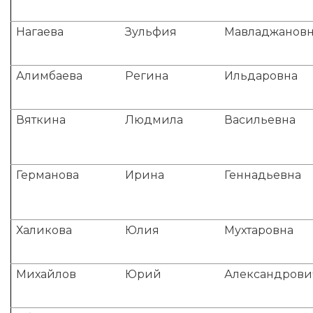
Нагаева
Зульфия
Мавладжанов
Алимбаева
Регина
Ильдаровна
Вяткина
Людмила
Васильевна
Германова
Ирина
Геннадьевна
Халикова
Юлия
Мухтаровна
Михайлов
Юрий
Александрови