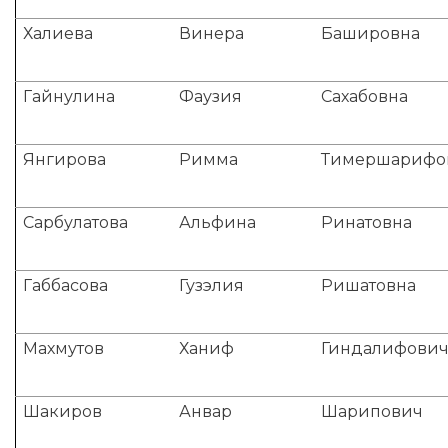
Халиева
Винера
Башировна
Гайнулина
Фаузия
Сахабовна
Янгирова
Римма
Тимершарифо
Сарбулатова
Альфина
Ринатовна
Габбасова
Гузэлия
Ришатовна
Махмутов
Ханиф
Гиндалифови
Шакиров
Анвар
Шарипович