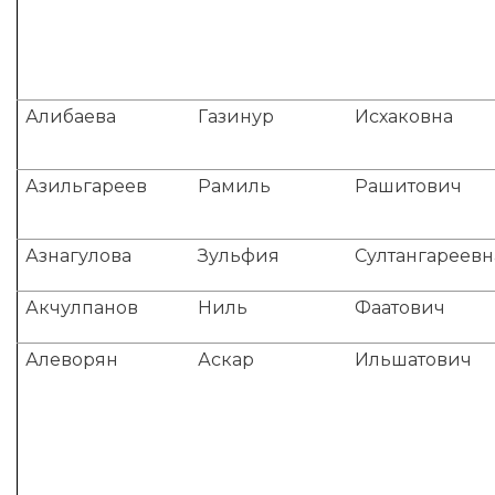
Алибаева
Газинур
Исхаковна
Азильгареев
Рамиль
Рашитович
Азнагулова
Зульфия
Султангареевн
Акчулпанов
Ниль
Фаатович
Алеворян
Аскар
Ильшатович