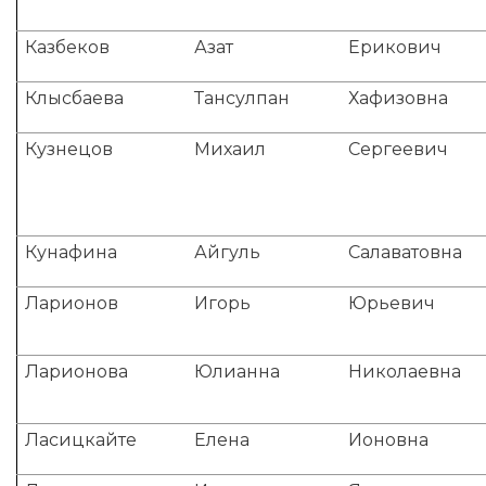
Казбеков
Азат
Ерикович
Клысбаева
Тансулпан
Хафизовна
Кузнецов
Михаил
Сергеевич
Кунафина
Айгуль
Салаватовна
Ларионов
Игорь
Юрьевич
Ларионова
Юлианна
Николаевна
Ласицкайте
Елена
Ионовна