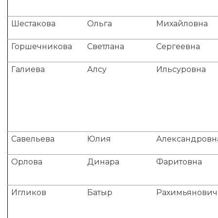
Шестакова
Ольга
Михайловна
Горшечникова
Светлана
Сергеевна
Галиева
Алсу
Ильсуровна
Савельева
Юлия
Александровн
Орлова
Динара
Фаритовна
Игликов
Батыр
Рахимьянович