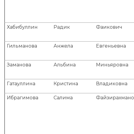
Хабибуллин
Радик
Фаикович
Гильманова
Анжела
Евгеньевна
Заманова
Альбина
Миньяровна
Гатауллина
Кристина
Владиковна
Ибрагимова
Салима
Файзирахмано