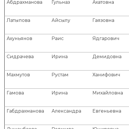
Абдрахманова
Гульназ
Ахатовна
Латыпова
Айсылу
Гаязовна
Ахуньянов
Раис
Ядгарович
Сидрачева
Ирина
Демидовна
Махмутов
Рустам
Ханифович
Гамова
Ирина
Михайловна
Габдрахманова
Александра
Евгеньевна