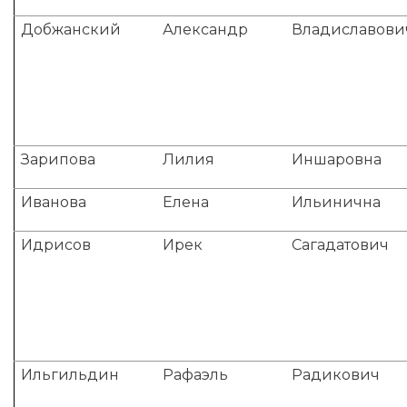
Добжанский
Александр
Владиславови
Зарипова
Лилия
Иншаровна
Иванова
Елена
Ильинична
Идрисов
Ирек
Сагадатович
Ильгильдин
Рафаэль
Радикович