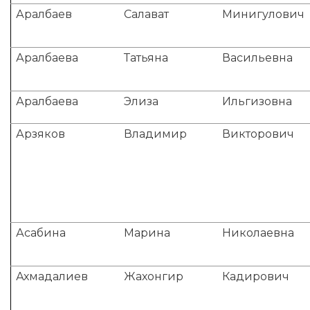
Аралбаев
Салават
Минигулович
Аралбаева
Татьяна
Васильевна
Аралбаева
Элиза
Ильгизовна
Арзяков
Владимир
Викторович
Асабина
Марина
Николаевна
Ахмадалиев
Жахонгир
Кадирович