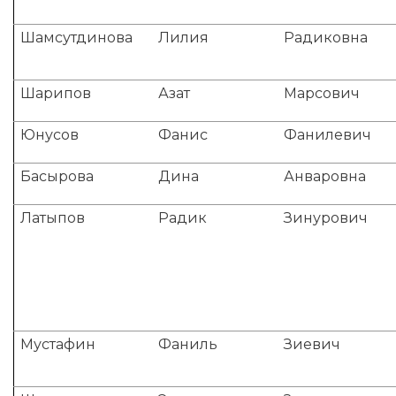
Шамсутдинова
Лилия
Радиковна
Шарипов
Азат
Марсович
Юнусов
Фанис
Фанилевич
Басырова
Дина
Анваровна
Латыпов
Радик
Зинурович
Мустафин
Фаниль
Зиевич