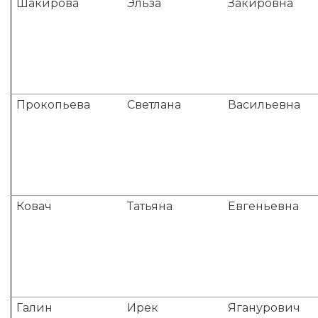
Шакирова
Эльза
Закировна
Прокопьева
Светлана
Васильевна
Ковач
Татьяна
Евгеньевна
Галин
Ирек
Яганурович