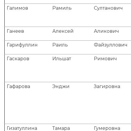
Галимов
Рамиль
Султанович
Ганеев
Алексей
Аликович
Гарифуллин
Раиль
Файзуллович
Гаскаров
Ильшат
Римович
Гафарова
Энджи
Загировна
Гизатуллина
Тамара
Гумеровна