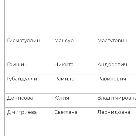
Гисматуллин
Мансур
Масгутович
Гришин
Никита
Андреевич
Губайдуллин
Рамиль
Равилевич
Денисова
Юлия
Владимировн
Дмитриева
Светлана
Леонидовна