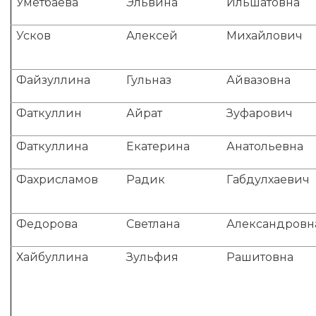
Уметбаева
Эльвина
Ильшатовна
Усков
Алексей
Михайлович
Файзуллина
Гульназ
Айвазовна
Фаткуллин
Айрат
Зуфарович
Фаткуллина
Екатерина
Анатольевна
Фахрисламов
Радик
Габдулхаевич
Федорова
Светлана
Александровн
Хайбуллина
Зульфия
Рашитовна