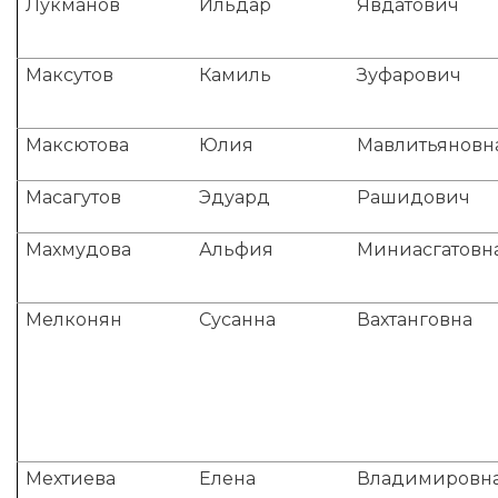
Лукманов
Ильдар
Явдатович
Максутов
Камиль
Зуфарович
Максютова
Юлия
Мавлитьяновн
Масагутов
Эдуард
Рашидович
Махмудова
Альфия
Миниасгатовн
Мелконян
Сусанна
Вахтанговна
Мехтиева
Елена
Владимировн