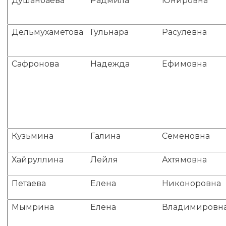
Душанбаева
Радмила
Юнировна
Дельмухаметова
Гульнара
Расулевна
Сафронова
Надежда
Ефимовна
Кузьмина
Галина
Семеновна
Хайруллина
Лейля
Ахтямовна
Петаева
Елена
Никоноровна
Мымрина
Елена
Владимировн