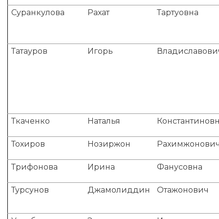
Суранкулова
Рахат
Тартуовна
Татауров
Игорь
Владиславови
Ткаченко
Наталья
Константинов
Тохиров
Нозиржон
Рахимжонови
Трифонова
Ирина
Фанусовна
Турсунов
Джамолиддин
Отажонович