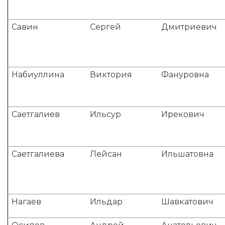
Савин
Сергей
Дмитриевич
Набиуллина
Виктория
Фануровна
Саетгалиев
Ильсур
Ирекович
Саетгалиева
Лейсан
Ильшатовна
Нагаев
Ильдар
Шавкатович