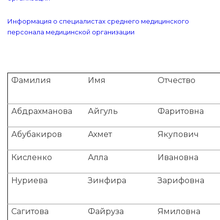
Информация о специалистах среднего медицинского
персонала медицинской организации
Фамилия
Имя
Отчество
Абдрахманова
Айгуль
Фаритовна
Абубакиров
Ахмет
Якупович
Кисленко
Алла
Ивановна
Нуриева
Зинфира
Зарифовна
Сагитова
Файруза
Ямиловна