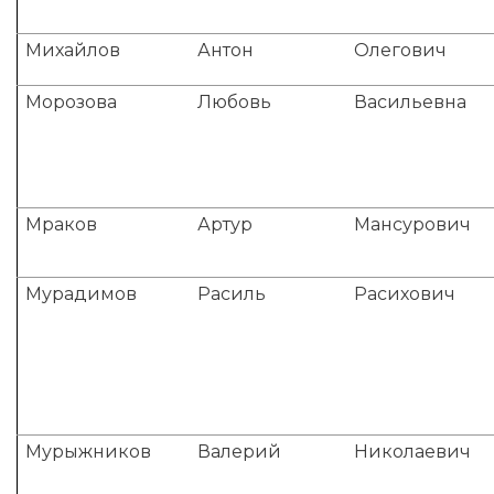
Михайлов
Антон
Олегович
Морозова
Любовь
Васильевна
Мраков
Артур
Мансурович
Мурадимов
Расиль
Расихович
Мурыжников
Валерий
Николаевич