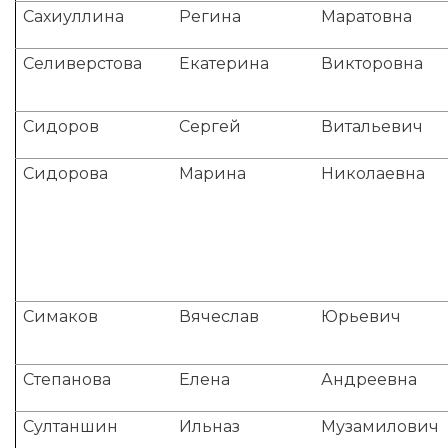
Сахиуллина
Регина
Маратовна
Селиверстова
Екатерина
Викторовна
Сидоров
Сергей
Витальевич
Сидорова
Марина
Николаевна
Симаков
Вячеслав
Юрьевич
Степанова
Елена
Андреевна
Султаншин
Ильназ
Музамилович