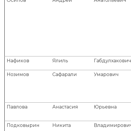
Осипов
Андрей
Анатольевич
Нафиков
Ялиль
Габдулхакови
Нозимов
Сафарали
Умарович
Павлова
Анастасия
Юрьевна
Подковырин
Никита
Владимирови