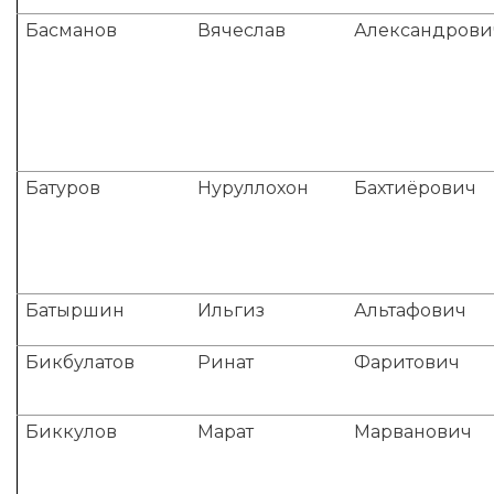
Басманов
Вячеслав
Александрови
Батуров
Нуруллохон
Бахтиёрович
Батыршин
Ильгиз
Альтафович
Бикбулатов
Ринат
Фаритович
Биккулов
Марат
Марванович