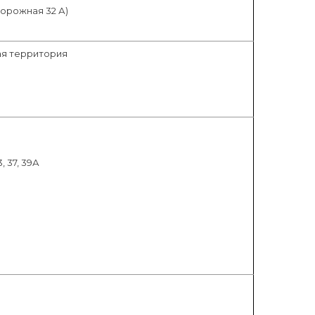
дорожная 32 А)
я территория
33, 37, 39А