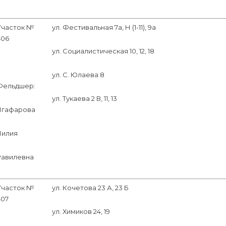
Участок №
ул. Фестивальная 7а, Н (1-11), 9а
406
ул. Социалистическая 10, 12, 18
ул. С. Юлаева 8
Фельдшер:
ул. Тукаева 2 В, 11, 13
Ягафарова
Лилия
Равилевна
Участок №
ул. Кочетова 23 А, 23 Б
407
ул. Химиков 24, 19