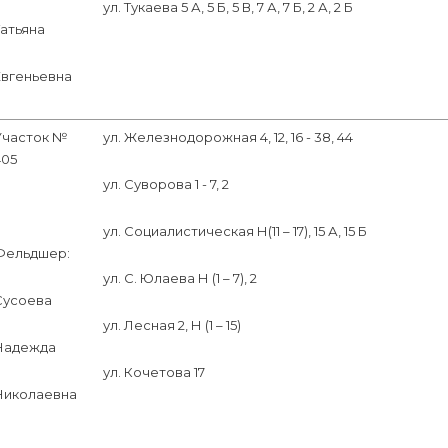
ул. Тукаева 5 А, 5 Б, 5 В, 7 А, 7 Б, 2 А, 2 Б
Татьяна
Евгеньевна
Участок №
ул. Железнодорожная 4, 12, 16 - 38, 44
405
ул. Суворова 1 - 7, 2
ул. Социалистическая Н(11 – 17), 15 А, 15 Б
Фельдшер:
ул. С. Юлаева Н (1 – 7), 2
Сусоева
ул. Лесная 2, Н (1 – 15)
Надежда
ул. Кочетова 17
Николаевна