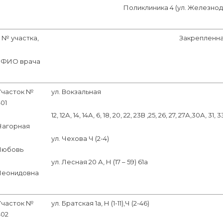
Поликлиника 4 (ул. Железно
№ участка,
Закрепленна
ФИО врача
Участок №
ул. Вокзальная
01
12, 12А, 14, 14А, 6, 18, 20, 22, 23В ,25, 26, 27, 27А,30А, 31, 
Нагорная
ул. Чехова Ч (2-4)
Любовь
ул. Лесная 20 А, Н (17 – 59) 61а
Леонидовна
Участок №
ул. Братская 1а, Н (1-11),Ч (2-46)
402