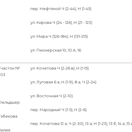
пер. Нефтяной Ч (2-44), Н (1-45)
ул. Кирова Ч (24 - 126), Н (21 - 123)
ул. Мира Ч (126-184), Н (131-215)
ул. Пионерская 10, 10 А, 16
Участок №
ул. Кочетова Ч (2-26 в), Н (1-15)
403
ул. Луговая 6 а, Н (1-9), 8 а, Ч (2-24)
ул. Восточная Ч (2-10)
Фельдшер:
пер. Народный Ч (1-5), Н (2-6)
Узбекова
пер. Кочетова 12 а, Ч (2-30), 13 а, Н (1-23), 13 б, 14 а, 15 а
Лилия