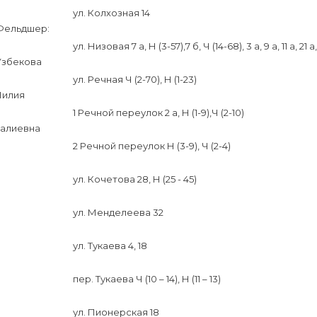
ул. Колхозная 14
Фельдшер:
ул. Низовая 7 а, Н (3-57),7 б, Ч (14-68), 3 а, 9 а, 11 а, 21 а,
Узбекова
ул. Речная Ч (2-70), Н (1-23)
Лилия
1 Речной переулок 2 а, Н (1-9),Ч (2-10)
Галиевна
2 Речной переулок Н (3-9), Ч (2-4)
ул. Кочетова 28, Н (25 - 45)
ул. Менделеева 32
ул. Тукаева 4, 18
пер. Тукаева Ч (10 – 14), Н (11 – 13)
ул. Пионерская 18